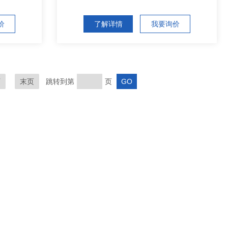
价
了解详情
我要询价
页
末页
跳转到第
页