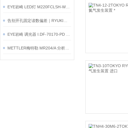
EYE岩崎 LED灯 M220FCLSH-WW/BH-L 产品介绍
告别开孔固定读数偏差｜RYUKI东京流机 FLO-L65 面积式流量计 介绍
EYE岩崎 调光器 I.DF-70170-PD 产品介绍
METTLER梅特勒 MR204/A 分析天平｜220g/0.1mg高精度称量