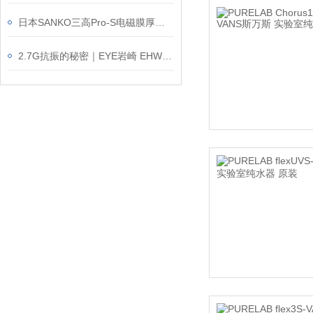
日本SANKO三高Pro-S电磁膜厚计｜0-5mm宽量程现场测厚
2.7G抗振的秘密｜EYE岩崎 EHWP14028W/NSAN9 高棚灯介绍