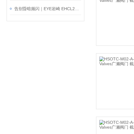
告别昏暗频闪｜EYE岩崎 EHCL24019W/NSAJZ2 高棚灯产品介绍