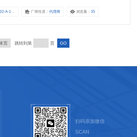
A-1-D02C
厂商性质：
代理商
浏览量：
35
末页
跳转到第
页
扫码添加微信
SCAN