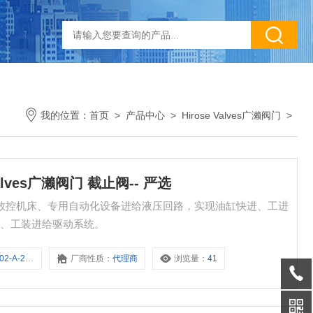
我的位置：
首页
>
产品中心
>
Hirose Valves广濑阀门
>
 Valves广濑阀门 截止阀-- 严选
严选 适用于数控机床、专用自动化设备进给液压回路，实现油缸快进、工进
心、工装进给驱动系统。
A-2-D02F
厂商性质：
代理商
浏览量：
41