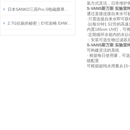
装方式灵活，日常维护
S-VANS斯万斯 实验室纯
日本SANKO三高Pro-S电磁膜厚计｜0-5mm宽量程现场测厚
通过直接连接自来水可
·只需连接自来水即可获
2.7G抗振的秘密｜EYE岩崎 EHWP14028W/NSAN9 高棚灯介绍
·以每分钟1.52升的高
内置185nm UV灯，可
·定期循环水箱内的水以
：安装可选生物过滤器
S-VANS斯万斯 实验室纯
可构建灵活的系统
· 根据每日使用量，可选
级配置
可根据超纯水用量从15