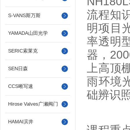
NH18
流程知
S-VANS斯万斯
明项目光
YAMADA山田光学
率透明型
SERIC索莱克
器，200
上高顶棚
SEN日森
雨环境光
CCS晰写速
础辨识
Hirose Valves广濑阀门
HAMAI滨井