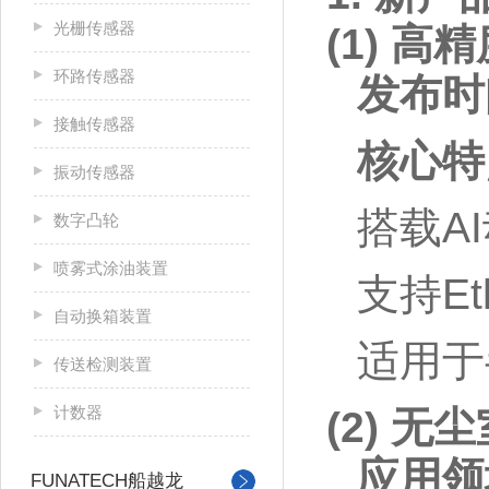
光栅传感器
(1) 
环路传感器
发布时
接触传感器
核心特
振动传感器
搭载A
数字凸轮
喷雾式涂油装置
支持E
自动换箱装置
适用于
传送检测装置
计数器
(2) 无
应用领
FUNATECH船越龙