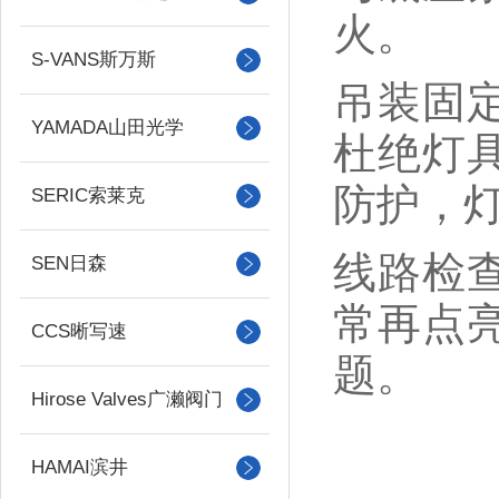
火。
S-VANS斯万斯
吊装固
YAMADA山田光学
杜绝灯
防护，
SERIC索莱克
线路检
SEN日森
常再点
CCS晰写速
题。
Hirose Valves广濑阀门
HAMAI滨井