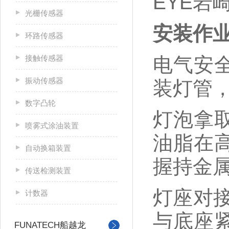
EYE岩崎
光栅传感器
安装作
环路传感器
接触传感器
电气安
振动传感器
装灯管
数字凸轮
灯泡拿
喷雾式涂油装置
油脂在
自动换箱装置
握持金
传送检测装置
灯座对
计数器
与底座
FUNATECH船越龙