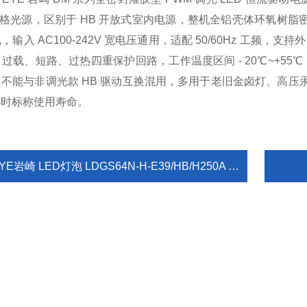
规格光源，区别于 HB 开放式室内电源，整机全铝壳体环氧树
入 AC100-242V 宽电压通用，适配 50/60Hz 工频，支持外接 I
过载、短路、过热四重保护回路，工作温度区间 - 20℃~+55
不能与非调光款 HB 驱动互换混用，多用于老旧金卤灯、高压汞
小时标称使用寿命。
YE岩崎 LED灯泡 LDGS64N-H-E39/HB/H250A 产品介绍