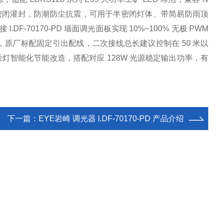
脂密闭灌封，防潮防尘抗震，可用于半密闭灯体、带简易防雨顶
.DF-70170-PD 墙面调光面板实现 10%~100% 无极 PWM
℃，原厂标配固定引出配线，二次接线总长建议控制在 50 米以
灯智能化节能改造，搭配对应 128W 光源稳定输出功率，有
下一篇：
EYE岩崎 调光器 I.DF-70170-PD 产品介绍