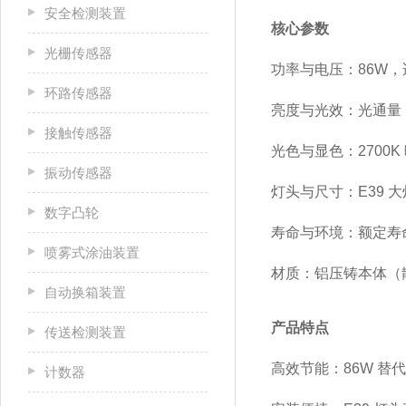
安全检测装置
核心参数
光栅传感器
功率与电压
：86W，适
环路传感器
亮度与光效
：光通量 1
接触传感器
光色与显色
：2700
振动传感器
灯头与尺寸
：E39 
数字凸轮
寿命与环境
：额定寿命
喷雾式涂油装置
材质
：铝压铸本体（
自动换箱装置
产品特点
传送检测装置
高效节能
：86W 替
计数器