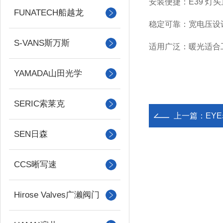
安装便捷
：E39 
FUNATECH船越龙
稳定可靠
：宽电压设
S-VANS斯万斯
适用广泛
：暖光适合
YAMADA山田光学
SERIC索莱克
上一篇：
EYE
SEN日森
CCS晰写速
Hirose Valves广濑阀门