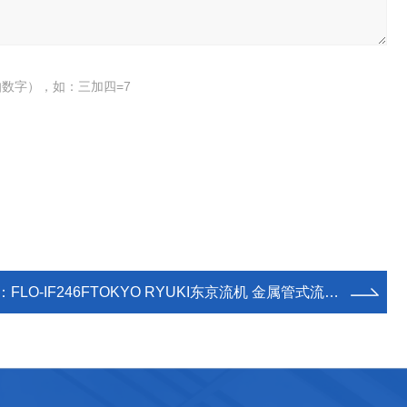
数字），如：三加四=7
：
FLO-IF246FTOKYO RYUKI东京流机 金属管式流量计 全新