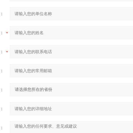
：
：
：
：
：
：
：