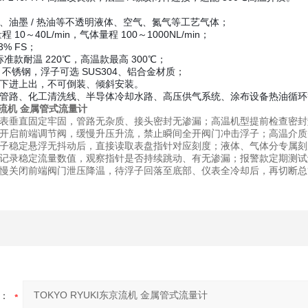
、油墨 / 热油等不透明液体、空气、氮气等工艺气体；
 10～40L/min，气体量程 100～1000NL/min；
% FS；
标准款耐温 220℃，高温款最高 300℃；
4 不锈钢，浮子可选 SUS304、铝合金材质；
下进上出，不可倒装、倾斜安装。
管路、化工清洗线、半导体冷却水路、高压供气系统、涂布设备热油循环
东京流机 金属管式流量计
表垂直固定牢固，管路无杂质、接头密封无渗漏；高温机型提前检查密封
开启前端调节阀，缓慢升压升流，禁止瞬间全开阀门冲击浮子；高温介质
子稳定悬浮无抖动后，直接读取表盘指针对应刻度；液体、气体分专属刻
记录稳定流量数值，观察指针是否持续跳动、有无渗漏；报警款定期测试
慢关闭前端阀门泄压降温，待浮子回落至底部、仪表全冷却后，再切断总
：