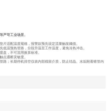
等严苛工业场景。
垫片适配温度规格，报警款预先设定流量触发阈值。
先低温预热管路，分段升温至工作温度，避免冷热冲击。
度盘，不可混用换算标准。
触点通断灵敏度。
管路；长期停机排空仪表内部残留介质，防止结晶、水垢附着锥管内