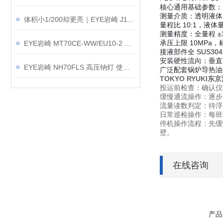
核心通用基础参数：
测量介质：透明液体
体积小1/200却更亮｜EYE岩崎 J110V250W 卤素灯介绍
量程比 10:1，液体量程
测量精度：全量程 ±3
承压上限 10MPa，
EYE岩崎 MT70CE-WW/EU10-2 陶瓷金卤灯 操作方法
接液部件全 SUS30
安装硬性流向：垂直
EYE岩崎 NH70FLS 高压钠灯 使用方法
广泛配套锅炉导热油
TOKYO RYUKI
投运前检查：确认仪
缓慢通流操作：逐步
流量读数判定：待浮
日常巡检操作：每班
停机操作流程：先缓
壁。
在线咨询
产品