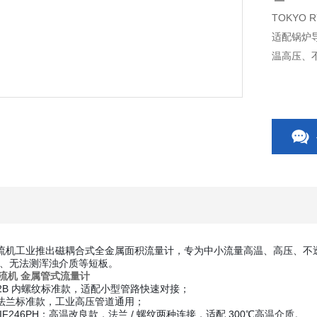
TOKYO
适配锅炉
温高压、
东京流机工业推出
磁耦合式全金属面积流量计
，专为中小流量高温、高压、不
、无法测浑浊介质等短板。
京流机
金属管式流量计
Rc1/2B 内螺纹标准款，适配小型管路快速对接；
15A 法兰标准款，工业高压管道通用；
FLO-IF246PH：高温改良款，法兰 / 螺纹两种连接，适配 300℃高温介质。