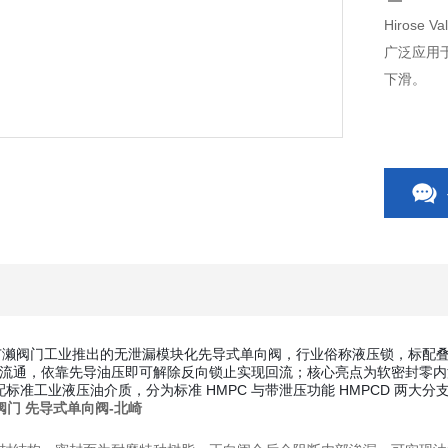
Hirose
广泛应用
下滑。
广濑阀门工业推出的
无泄漏模块化先导式单向阀
，行业俗称液压锁，标配
流通，依靠先导油压即可解除反向锁止实现回流；核心亮点为软密封零内
适配标准工业液压油介质，分为标准 HMPC 与带泄压功能 HMPCD 两大分
濑阀门
先导式单向阀-
北崎