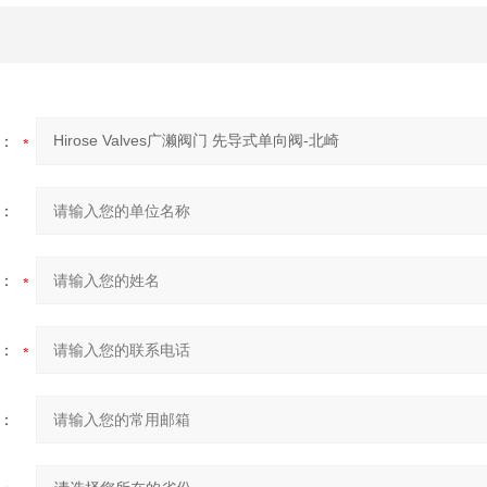
：
：
：
：
：