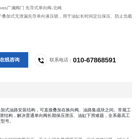
 Valves广濑阀门 先导式单向阀-北崎
于叠加式无泄漏先导单向液压锁，用于油缸长时间定位保压、防止负载
010-67868591
在线咨询
联系电话：
叠加式油路安装结构，可直接叠加在换向阀、油路集成块之间。常规工
泄结构，解决普通单向阀长期保压泄压、油缸下滑难题，全系最高工
支型号。