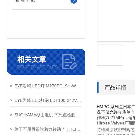
查看全部
相关文章
RELATED ARTICLES
EYE岩崎 LED灯 M270FCLSH-WW/BH 产品介绍
产品详情
EYE岩崎 LED灯泡 LDT100-242V69L-G-E39 产品介绍
HMPC 系列是日本
况下仅允许介质单向
SUGIYAMA杉山电机 下死点检测装置 PS-462
作压力 21MPa，
Hirose Valves广
终于不用再跟附着力较劲了｜HEIDON新东科学TYPE:22H
特殊树脂软密封阀芯