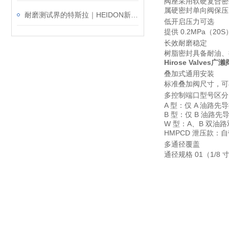
阀座采用软硬复合密
属硬密封单向阀保压
耐磨测试界的特斯拉｜HEIDON新东科学TYPE:38F钢丝绒耐久试验机
低开启压力可选
提供 0.2MPa（
长效耐磨稳定
树脂密封具备耐油、
Hirose Valves广
叠加式通用安装
标准叠加阀尺寸，可
多控制端口型号区分
A 型：仅 A 油路先
B 型：仅 B 油路先
W 型：A、B 双油
HMPCD 泄压款
多通径覆盖
通径规格 01（1/