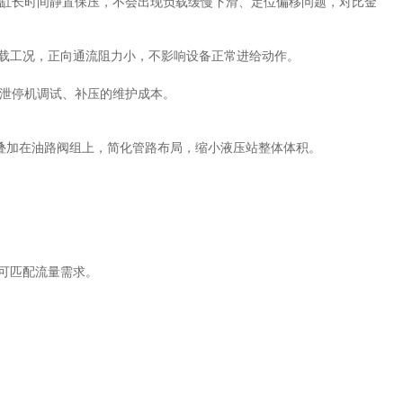
缸长时间静置保压，不会出现负载缓慢下滑、定位偏移问题，对比金
油缸负载工况，正向通流阻力小，不影响设备正常进给动作。
泄停机调试、补压的维护成本。
直接叠加在油路阀组上，简化管路布局，缩小液压站整体体积。
备均可匹配流量需求。