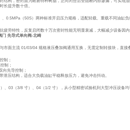
封结构，密封面为耐磨特种树脂，正向闭合后全阻断内部渗漏，可实现油
时长提升数十倍。
20S）、0.5MPa（50S）两种标准开启压力规格，适配轻载、重载不同
抗疲劳特性，反复启闭数十万次密封性能无明显衰减，大幅减少设备因内
濑阀门
先导式单向阀-北崎
与市面主流 01/03/04 规格液压叠加阀通用互换，无需定制转接块，
导控制；
导控制；
路双向先导控制；
：自带泄压结构，适合大负载油缸平稳释放压力，避免冲击抖动。
8 寸）、03（3/8 寸）、04（1/2 寸），从小型精密试验机到大型冲压设