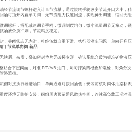
油经节流调节螺杆进入计量节流槽，通过旋转手轮改变节流开口大小，精
回油可顶开内置单向阀，无节流阻力快速回流，实现伸出调速、缩回无阻
微调螺杆，搭配减速调节手柄，微调刻度均匀，微小流量调节无窜动，锁
抗油液杂质冲刷，节流精度稳定。
封，关闭状态无内泄，杜绝负载自重下滑、执行器溜车问题；单向开启压
濑阀门
节流单向阀 新品
无铁屑、杂质，叠加密封垫片无破损变形；确认系统介质为标准矿物液压油
阀块平整贴合下层阀面，对准 P/T/A/B 油口，均匀拧紧四根叠加螺栓，
管路遮挡。
流侧对接执行器进油口，单向通道对接回油侧；安装前核对阀体油路标识，
重度环境无防护安装；阀组周边预留通风散热空间，连续高负载工况油温不