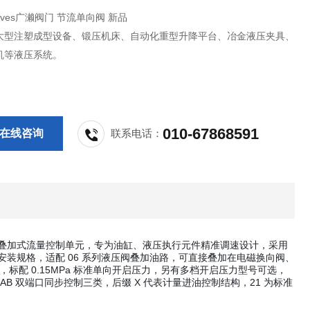
 Valves广濑阀门 节流单向阀 新品
大型注塑成型设备、锻压机床、自动化重型升降平台、冶金液压夹具、
机等液压系统。
010-67868591
在线咨询
联系电话：
叠加式流量控制单元，专为油缸、液压执行元件精准调速设计，采用
加安装规格，适配 06 系列液压阀叠加油路，可直接叠加在电磁换向阀、
n，标配 0.15MPa 标准单向开启压力，另有多档开启压力型号可选，
B 双端口同步控制三类，后缀 X 代表计量进油控制结构，21 为标准