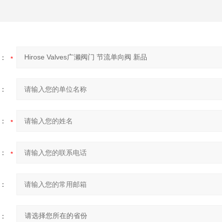
：
：
：
：
：
：