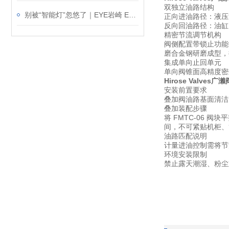
双独立油路结构
别被“智能灯”忽悠了｜EYE岩崎 ESP14004/BK 户外射灯介绍
正向进油路径：液压
反向回油路径：油缸
精密节流调节机构
阀侧配置带锁止功能
磨合金钢研磨成型，
集成单向止回单元
单向阀锥面高精度密
Hirose Valves广
安装前置要求
叠加阀油路基面清洁
叠加装配步骤
将 FMTC-06 
间，不可紧贴机柜、
油路匹配说明
计量进油控制需将节
环境安装限制
禁止露天潮湿、粉尘