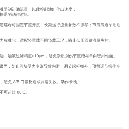
准限制进油流量，以此控制油缸伸出速度；
快退的动作逻辑。
定螺母可固定节流开度，长期运行流量参数不漂移；节流流道采用耐
力标准化，适配轻重载不同负载工况，防止低压回路流量失控。
，油液过滤精度≥10μm，避免杂质划伤节流槽与单向密封锥面。
对角分次紧固，防止阀块受力变形导致内泄；调节螺杆朝外，预留调节操作空
避免 A/B 口接反造成调速失效、动作卡顿。
可超过 80℃。