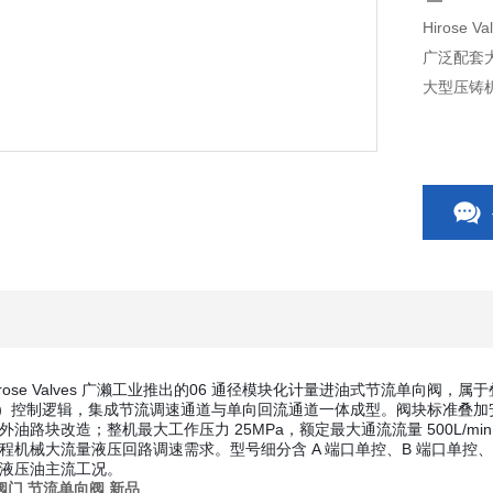
Hirose
广泛配套
大型压铸
rose Valves 广濑工业推出的
06 通径模块化计量进油式节流单向阀
，属于
r-in）控制逻辑，集成节流调速通道与单向回流通道一体成型。阀块标准叠
油路块改造；整机最大工作压力 25MPa，额定最大通流流量 500L/mi
机械大流量液压回路调速需求。型号细分含 A 端口单控、B 端口单控、A
液压油主流工况。
濑阀门
节流单向阀 新品