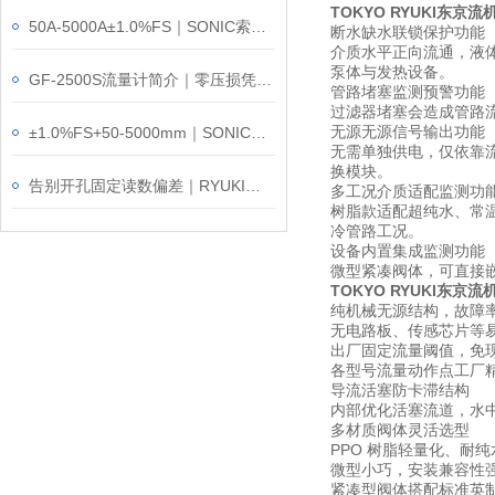
TOKYO RYUKI东京流
50A-5000A±1.0%FS｜SONIC索尼克FEX-100防爆气体流量计
断水缺水联锁保护功能
介质水平正向流通，液
泵体与发热设备。
GF-2500S流量计简介｜零压损凭什么叫板传统节流式？
管路堵塞监测预警功能
过滤器堵塞会造成管路
无源无源信号输出功能
±1.0%FS+50-5000mm｜SONIC索尼克GF-2500气体流量计
无需单独供电，仅依靠流
换模块。
告别开孔固定读数偏差｜RYUKI东京流机 FLO-L65 面积式流量计 介绍
多工况介质适配监测功
树脂款适配超纯水、常温冷
冷管路工况。
设备内置集成监测功能
微型紧凑阀体，可直接
TOKYO RYUKI东京流
纯机械无源结构，故障
无电路板、传感芯片等
出厂固定流量阈值，免
各型号流量动作点工厂精密
导流活塞防卡滞结构
内部优化活塞流道，水
多材质阀体灵活选型
PPO 树脂轻量化、耐纯
微型小巧，安装兼容性
紧凑型阀体搭配标准英