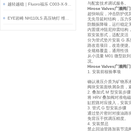
与配套技术调试服务。
越轻越稳｜Fluoro福乐 C003-X-96-CP 吸笔反常识解密
Hirose Valves广濑
超快响应，冲击防护优
EYE岩崎 NH110LS 高压钠灯 维修保养
无先导延时结构，压力
防颤振降噪，运行稳定
内置缓冲阻尼抑震结构，
双安装形式，适配灵活
分为管式垫片安装 G 
路改造项目，改造便捷
全规格覆盖，通用性强
从小流量 M01 微型款到
况。
Hirose Valves广濑
1. 安装前核验事项
确认液压介质为矿物系液
阀块安装面铁屑杂质，
2. 叠加式 M 型安装步骤
将 HRV 叠加阀对准电
缸腔路对应接入，安装
3. 管式 G 型安装步骤
通过垫片密封对接油路
免背压干扰调压精度。
4. 安装禁忌
禁止回油管路加装节流