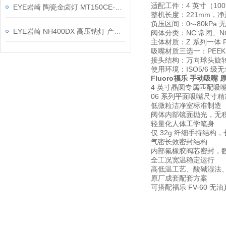
适配工件：4 英寸（1
EYE岩崎 陶瓷金卤灯 MT150CE-N/S 产品介绍
整机长度：221mm，净
负压区间：0~-80kPa
EYE岩崎 NH400DX 高压钠灯 产品介绍
阀体分类：NC 常闭、N
主体材质：Z 系列一体
吸嘴材质三选一：PEEK
接头结构：万向球头旋转接
使用环境：ISO5/6 级
Fluoro福乐 手动吸嘴 
4 英寸晶圆专属匹配吸
06 系列平面吸嘴尺寸
低微粒洁净室标准制造
阀体内部镜面抛光，无积
轻量化人体工学笔身
仅 32g 纤细手持结
气密长效密封结构
内部氟橡胶阀芯密封，
全工况宽温稳定运行
高低温工艺、酸碱湿法
原厂成套配套方案
可搭配福乐 FV-60