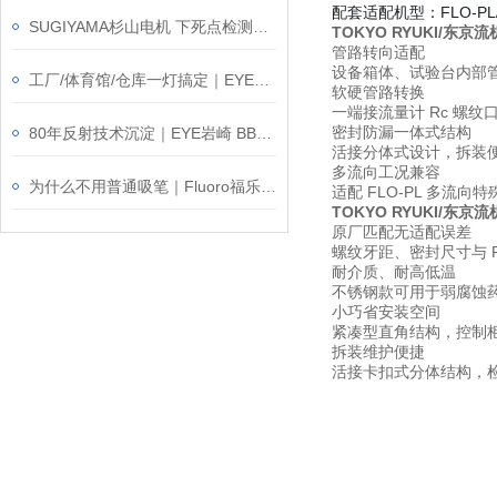
配套适配机型
：FLO-P
SUGIYAMA杉山电机 下死点检测装置 PS-462
TOKYO RYUKI/东京
管路转向适配
设备箱体、试验台内部管
工厂/体育馆/仓库一灯搞定｜EYE岩崎 EHCL24019M/NSAJZ2 高棚灯产品介绍
软硬管路转换
一端接流量计 Rc 螺
密封防漏一体式结构
80年反射技术沉淀｜EYE岩崎 BB110V200W 白炽灯泡产品介绍
活接分体式设计，拆装
多流向工况兼容
为什么不用普通吸笔｜Fluoro福乐 C001-Y-91-CP 吸笔介绍
适配 FLO-PL 多
TOKYO RYUKI/东京
原厂匹配无适配误差
螺纹牙距、密封尺寸与 
耐介质、耐高低温
不锈钢款可用于弱腐蚀药
小巧省安装空间
紧凑型直角结构，控制
拆装维护便捷
活接卡扣式分体结构，