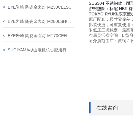
SUS304 不锈钢款
：耐
EYE岩崎 陶瓷金卤灯 M230CELSP-W/BUD 产品介绍
密封垫圈
：标配 NBR 
TOKYO RYUKI/东京
原厂配套，尺寸零偏差
EYE岩崎 陶瓷金卤灯 M250LSH/U 产品介绍
拆装便捷，可重复使用
耐低压工况稳定
：最高耐
布局灵活省空间
：L 
EYE岩崎 陶瓷金卤灯 MT70CEH-WW/G12 产品介绍
耐介质范围广
：黄铜 
SUGIYAMA杉山电机核心应用行业领域
在线咨询