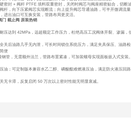
硬密封 + 阀杆 PTFE 填料双重密封，关闭时阀芯与阀座精密贴合，切
阀杆，向下压紧阀芯实现断流；向上提升阀芯导通油路，可半开微调流量
，进出油口可互换安装，管路布局更灵活。
广濑阀门 截止阀 原装热销
耐压达到 42MPa，远超额定工作压力，杜绝高压工况阀体开裂、渗漏
全关后油路几乎无内泄，可长时间锁住系统压力，满足夹具保压、油路检
简便
对接钢管，无需额外法兰，管路布置紧凑，可加装螺母实现面板嵌入式安装
压油；可定制版本兼容水乙二醇、磷酸酯难燃液压油，满足防火液压回路
关无卡滞，反复启闭 50 万次以上密封性能无明显衰减。