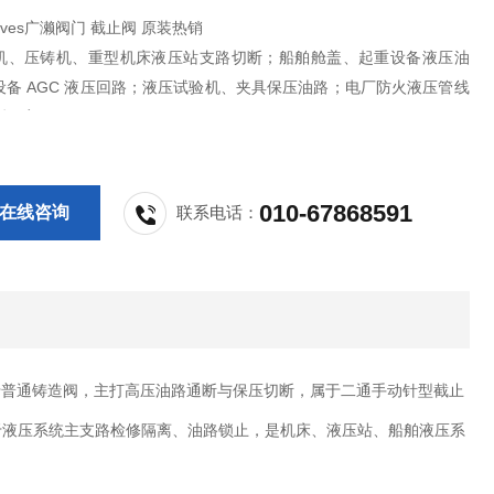
 Valves广濑阀门 截止阀 原装热销
机、压铸机、重型机床液压站支路切断；船舶舱盖、起重设备液压油
设备 AGC 液压回路；液压试验机、夹具保压油路；电厂防火液压管线
断隔离。
010-67868591
在线咨询
联系电话：
于普通铸造阀，主打高压油路通断与保压切断，属于二通手动针型截止
于液压系统主支路检修隔离、油路锁止，是机床、液压站、船舶液压系