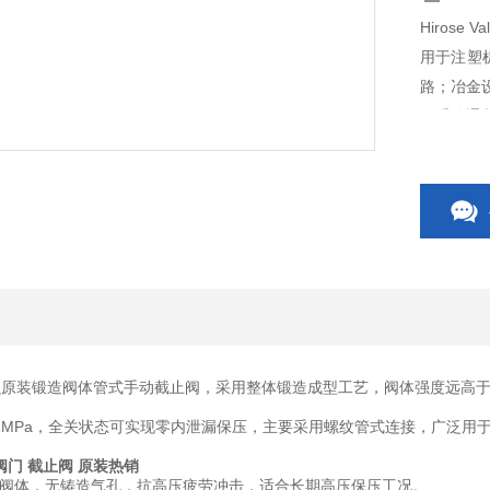
Hirose
用于注塑
路；冶金
的手动通
濑原装
锻造阀体管式手动截止阀
，采用整体锻造成型工艺，阀体强度远高
1MPa
，全关状态可实现零内泄漏保压，主要采用螺纹管式连接，广泛用
广濑阀门 截止阀 原装热销
阀体，无铸造气孔，抗高压疲劳冲击，适合长期高压保压工况。