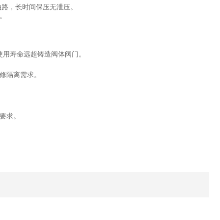
断油路，长时间保压无泄压。
。
，使用寿命远超铸造阀体阀门。
修隔离需求。
。
要求。