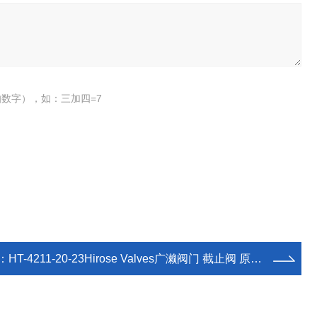
数字），如：三加四=7
：
HT-4211-20-23Hirose Valves广濑阀门 截止阀 原装新品