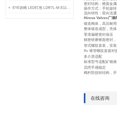
密封结构
：锥面金属
EYE岩崎 LED灯泡 LDR7L-M-E11/D 产品介绍
操作方式
：手轮旋转
流向特性
：双向流通
Hirose Valves
锻造阀体，高压耐用
整体锻造成型，壳体
零泄漏硬密封保压
精密研磨锥面密封，
管式螺纹直装，安装
Rc 锥管螺纹直接
多介质适配
标准型号适配矿物液
启闭手感稳定
阀杆防扭转结构，开
在线咨询