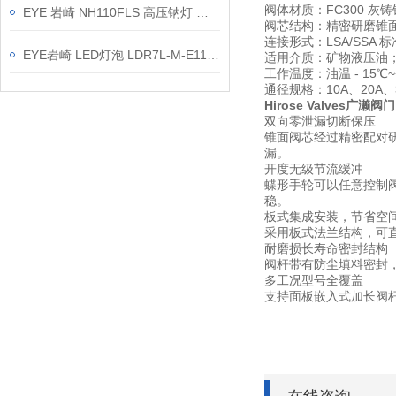
阀体材质：FC300 
EYE 岩崎 NH110FLS 高压钠灯 操作方法
阀芯结构：精密研磨锥
连接形式：LSA/SSA
EYE岩崎 LED灯泡 LDR7L-M-E11/D 产品介绍
适用介质：矿物液压油
工作温度：油温 - 15℃~
通径规格：10A、20A、
Hirose Valves广濑
双向零泄漏切断保压
锥面阀芯经过精密配对
漏。
开度无级节流缓冲
蝶形手轮可以任意控制
稳。
板式集成安装，节省空
采用板式法兰结构，可
耐磨损长寿命密封结构
阀杆带有防尘填料密封
多工况型号全覆盖
支持面板嵌入式加长阀杆