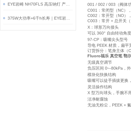
EYE岩崎 NH70FLS 高压钠灯 产品介绍
001 / 002 / 003（阀
C001：常闭型（NC
C002：常开型（NO
375W大功率+6千h长寿｜EYE岩崎 IR220V375WRH 白炽灯泡简介
C003：常开 + 总开
X：球形万向接头
可以 360° 自由转动
97-CP：吸嘴尖头型号
导电 PEEK 材质，
订货拆分：笔身主体（C001
Fluoro福乐 真空笔 鄂
无级真空调节
负压区间 0~-80k
模块化快换结构
吸嘴可以徒手插拔更换，92
灵活操作结构
X 型万向球头，手腕
洁净耐腐蚀
无油无粉尘，PEEK 