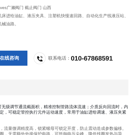
 Valves广濑阀门 截止阀门 山西
机床进给油缸、液压夹具、注塑机快慢速回路、自动化生产线液压站、
机械油路。
010-67868591
在线咨询
联系电话：
时可无级调节通流截面积，精准控制管路流体流速；介质反向回流时，内
定，可稳定管控执行元件运动速度，常用于油缸进给调速、液压夹紧
，流量微调精度高，锁紧螺母可锁定开度，防止震动造成参数偏移。
圈，无需额外外接保护电路，可抵御电压尖峰，降低线圈发热与异