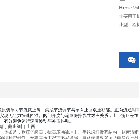
Hirose
主要用于
小型工程
列为广濑原装单向节流截止阀，集成节流调节与单向止回双重功能。正向流通
实现无阻力快速回油。阀门开度与流量保持线性对应关系，上下游压差恒
，有效避免运行速度波动与冲击抖动。
广濑阀门 截止阀门 山西
一体锻造，耐压等级高，抗高压油液冲击。手轮螺杆微调结构，刻度清晰
油特种密封件，长期高压工况下不易渗漏。电路端搭载双向防电涌保护线