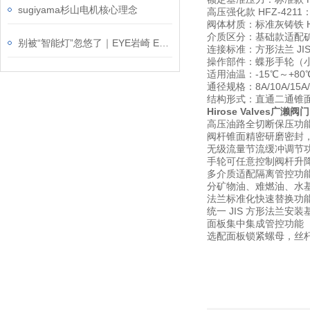
sugiyama杉山电机核心理念
高压强化款 HFZ-4211：8
阀体材质：标准灰铸铁 HF
介质区分：基础款适配矿物
别被“智能灯”忽悠了｜EYE岩崎 ESP14004/BK 户外射灯介绍
连接标准：方形法兰 JIS
操作部件：蝶形手轮（小
适用油温：-15℃～+80℃
通径规格：8A/10A/15A/20
结构形式：直通二通锥
Hirose Valves广濑
高压油路全切断保压功
阀杆锥面精密研磨密封
无级流量节流缓冲调节
手轮可任意控制阀杆升
多介质适配隔离管控功
分矿物油、难燃油、水
法兰标准化快速替换功
统一 JIS 方形法兰
面板集中集成管控功能
选配面板锁紧螺母，丝