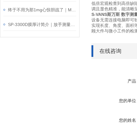
低倍宏观检查到高倍缺陷
调且显色精准，能清晰呈
终于不用为那1mg心惊胆战了｜METTLER梅特勒 XPR226CDR/AC
S-VANS斯万斯 数字测
设备无需连接电脑即可独
SP-3300D膜厚计简介｜放手测量凭什么叫板手持测厚？
实现长度、角度、面积
顾大件与微小工件的检
在线咨询
产品
您的单位
您的姓名