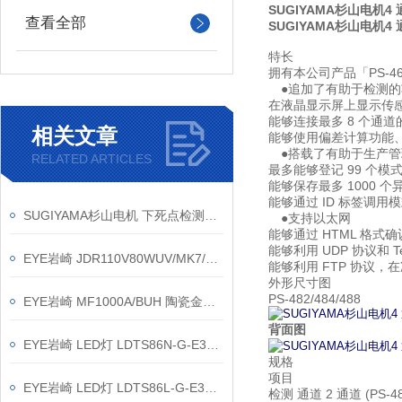
SUGIYAMA杉山电机
查看全部
SUGIYAMA杉山电机
特长
拥有本公司产品「PS-4
●追加了有助于检测的
在液晶显示屏上显示传
能够连接最多 8 个通
相关文章
能够使用偏差计算功能
●搭载了有助于生产管
RELATED ARTICLES
最多能够登记 99 个模
能够保存最多 1000 
能够通过 ID 标签调用
SUGIYAMA杉山电机 下死点检测装置 PS-462
●支持以太网
能够通过 HTML 格式
能够利用 UDP 协议和 
EYE岩崎 JDR110V80WUV/MK7/H/E11 卤素灯 安装方法
能够利用 FTP 协议
外形尺寸图
PS-482/484/488
EYE岩崎 MF1000A/BUH 陶瓷金卤灯 安装方法
背面图
EYE岩崎 LED灯 LDTS86N-G-E39A 产品介绍
规格
项目
EYE岩崎 LED灯 LDTS86L-G-E39/721A 产品介绍
检测
通道
2 通道 (PS-48