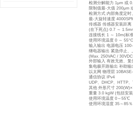
检测分解能力
1μm 或 0
限制值最-大值
200μm 或
检测方式
内部角度定时
最-大旋转速度
4000SP
传感器
传感器安装距离
(在下死点)
0.7 ～ 1.5m
连接线长
1 ～ 10m(标准
使用环境温度
0 ～ 55°
输入输出
电源电压
100-
继电器输出
紧急停止、
(Max. 250VAC / 30VDC
外部输入
有效无效、复位
集电极开路输出
补助输出(
以太网
物理层
10BASE-
通信协议
IPv4
UDP、DHCP、HTTP、T
其他
外形尺寸
200(W)
重量
3.0 kgW (包括安
使用环境温度
0～55℃
使用环境湿度
35～85