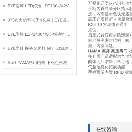
可视化开闭状态识别功
EYE岩崎 LED灯泡 LDT100-242V69L-G-E39/21 产品介绍
手柄内置红绿分区指示标
选，内部指示色块无遮
高压介质通断 + 流量微
375W大功率+6千h长寿｜EYE岩崎 IR220V375WRH 白炽灯泡简介
KX3-10 实现快速
点位。
EYE岩崎 ESP14004/S 户外射灯新品简介｜100V专用凭什么叫板220V？
后座式背压密封防泄漏
标准后座密封结构，阀
漏、内漏问题。
EYE岩崎 陶瓷金卤灯 NHT50SDX 产品介绍
HAMAI滨井 高压阀
门
-
多介质广谱适配供气功
阀体无油洁净工艺可选
SUGIYAMA杉山电机 下死点检测装置 PS-462
气瓶信息化拓展功能
手柄预留内置 RFID
在线咨询