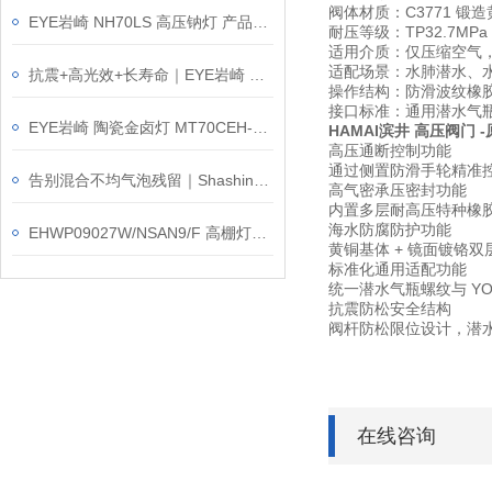
阀体材质：C3771 锻
EYE岩崎 NH70LS 高压钠灯 产品介绍
耐压等级：TP32.7MP
适用介质：仅压缩空气
适配场景：水肺潜水、
抗震+高光效+长寿命｜EYE岩崎 EHCL24020M/NSAJZ2 高棚灯产品介绍
操作结构：防滑波纹橡
接口标准：通用潜水气瓶
EYE岩崎 陶瓷金卤灯 MT70CEH-L/G12 产品介绍
HAMAI滨井 高压阀
门
-
高压通断控制功能
通过侧置防滑手轮精准
告别混合不均气泡残留｜Shashin写真化学 SK-1100T 搅拌脱泡装置
高气密承压密封功能
内置多层耐高压特种橡胶
海水防腐防护功能
EHWP09027W/NSAN9/F 高棚灯简介｜再不改，起重机上的灯要掉了
黄铜基体 + 镜面镀铬
标准化通用适配功能
统一潜水气瓶螺纹与 Y
抗震防松安全结构
阀杆防松限位设计，潜
在线咨询