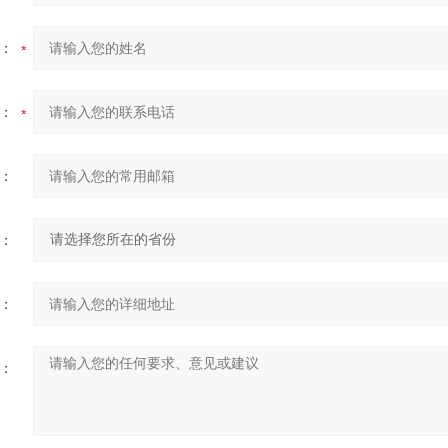
：
：
：
：
：
：