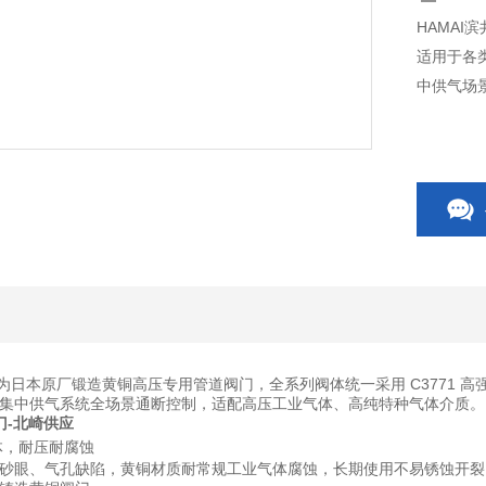
HAMAI
适用于各
中供气场
 系列为日本原厂锻造黄铜高压专用管道阀门，全系列阀体统一采用 C377
集中供气系统全场景通断控制，适配高压工业气体、高纯特种气体介质。
门
-北崎供应
阀体，耐压耐腐蚀
砂眼、气孔缺陷，黄铜材质耐常规工业气体腐蚀，长期使用不易锈蚀开裂；