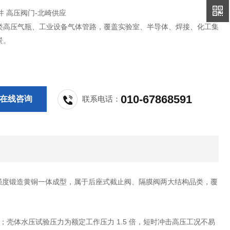
滨井 高压阀门-北崎供应
类高压气瓶、工业设备气体管路，覆盖实验室、半导体、焊接、化工集
景。
010-67868591
在线咨询
联系电话：
1 高强度锻造黄铜一体成型，属于后座式截止阀、隔膜阀两大结构品类，覆
壳体水压试验压力为额定工作压力 1.5 倍，短时冲击高压工况不易