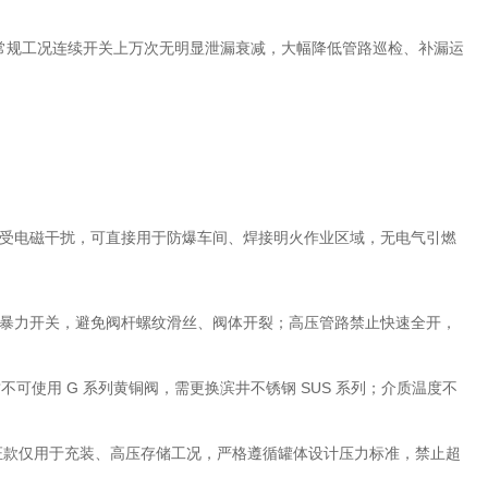
；常规工况连续开关上万次无明显泄漏衰减，大幅降低管路巡检、补漏运
受电磁干扰，可直接用于防爆车间、焊接明火作业区域，无电气引燃
扳手暴力开关，避免阀杆螺纹滑丝、阀体开裂；高压管路禁止快速全开，
不可使用 G 系列黄铜阀，需更换滨井不锈钢 SUS 系列；介质温度不
Pa 认证款仅用于充装、高压存储工况，严格遵循罐体设计压力标准，禁止超