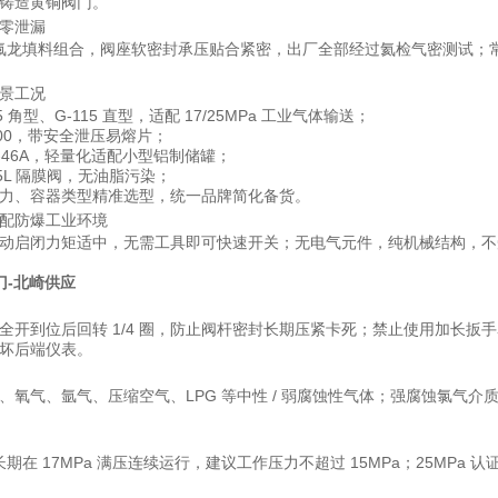
铸造黄铜阀门。
零泄漏
+ 特氟龙填料组合，阀座软密封承压贴合紧密，出厂全部经过氦检气密测试
景工况
 角型、G-115 直型，适配 17/25MPa 工业气体输送；
00，带安全泄压易熔片；
-46A，轻量化适配小型铝制储罐；
5L 隔膜阀，无油脂污染；
力、容器类型精准选型，统一品牌简化备货。
配防爆工业环境
动启闭力矩适中，无需工具即可快速开关；无电气元件，纯机械结构，不
门
-
北崎供应
全开到位后回转 1/4 圈，防止阀杆密封长期压紧卡死；禁止使用加长
坏后端仪表。
氧气、氩气、压缩空气、LPG 等中性 / 弱腐蚀性气体；强腐蚀氯气介质
可长期在 17MPa 满压连续运行，建议工作压力不超过 15MPa；25M