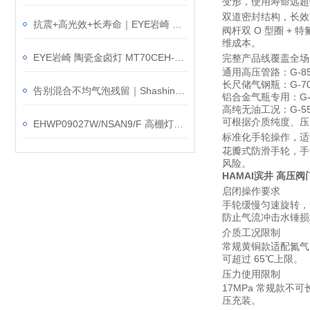
变形，使用寿命远超
双道密封结构，长效
抗震+高光效+长寿命｜EYE岩崎 EHCL24020M/NSAJZ2 高棚灯产品介绍
阀杆双 O 型圈 
维成本。
EYE岩崎 陶瓷金卤灯 MT70CEH-L/G12 产品介绍
完整产品线覆盖全场
通用高压管路：G-85
长尺储气钢瓶：G-7
告别混合不均气泡残留｜Shashin写真化学 SK-1100T 搅拌脱泡装置
铝合金气瓶专用：G
高纯无油工况：G-5
可根据介质纯度、压
EHWP09027W/NSAN9/F 高棚灯简介｜再不改，起重机上的灯要掉了
标准化手轮操作，适
花瓣式防滑手轮，手
风险。
HAMAI滨井 高压阀
启闭操作要求
手轮缓慢匀速旋转，
防止气流冲击水锤损
介质工况限制
常规黄铜款适配氮气、
可超过 65℃上限。
压力使用限制
17MPa 常规款不
压充装。