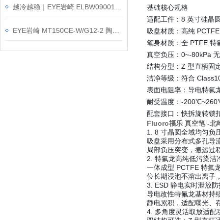
越冷越稳｜EYE岩崎 ELBW09001C/NSAN9/BK 多用途LED灯反常识解密
基础核心规格
适配工件：8 英寸硅晶
EYE岩崎 MT150CE-W/G12-2 陶瓷金卤灯 操作规范
吸盘材质：高纯 PCTFE
笔身材质：全 PTFE 
真空负压：0~-80kPa
结构分型：Z 型直柄固定
洁净等级：符合 Class
表面电阻率：导电特氟龙款 
耐受温度：-200℃~2
配套接口：快拆旋转锁
Fluoro福乐 真空笔 -
1. 8 寸晶圆全域均匀
吸盘采用分布式多孔导
局部负压突变，搬运过
2. 特氟龙高纯低污染
一体成型 PCTFE 
位长期浸泡不溶出离子
3. ESD 静电实时泄放
导电改性特氟龙基材持
静电累积，适配曝光、
4. 多角度灵活取放适配