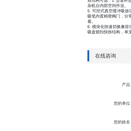
双结构可选：Z 型直杆
杂机台内部空间作业。
5. 可控式真空缓冲吸放
吸笔内置精密阀门，分
着。
6. 模块化快速切换兼容
吸盘锁扣快拆结构，单支
在线咨询
产品
您的单位
您的姓名