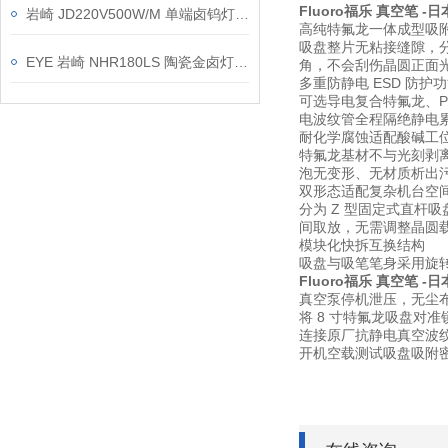
Fluoro福乐 真空笔 -
日
岩崎 JD220V500W/M 单端卤钨灯 220V500W 实验室检测强光光源 介绍
高纯特氟龙一体成型吸
吸盘整片无粘接缝隙，
EYE 岩崎 NHR180LS 陶瓷金卤灯 产品介绍
角，不会刮伤晶圆正面光
多重防静电 ESD 防护
可选导电复合特氟龙、PE
电波纹管全程隔绝静电
耐化学腐蚀适配酸碱工
特氟龙基材不与光刻剥
泡无变形、无材质析出
双形态适配复杂机台空
分为 Z 型固定式直杆
间取放，无需调整晶圆
模块化快拆互换结构
吸盘与吸笔笔身采用旋转
Fluoro福乐 真空笔 -
真空泵停机泄压，无尘
将 8 寸特氟龙吸盘对
连接原厂抗静电真空波纹
开机空载测试吸盘吸附密