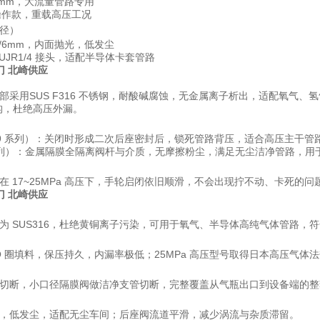
 19mm，大流量管路专用
轴承操作款，重载高压工况
径）
mm/6mm，内面抛光，低发尘
用 UJR1/4 接头，适配半导体卡套管路
门
北崎供应
部采用
SUS F316 不锈钢
，耐酸碱腐蚀，无金属离子析出，适配氧气、氢气、
结构，杜绝高压外漏。
9 系列）
：关闭时形成二次后座密封后，锁死管路背压，适合高压主干管路
列）
：金属隔膜全隔离阀杆与介质，无摩擦粉尘，满足无尘洁净管路，用
 17~25MPa 高压下，手轮启闭依旧顺滑，不会出现拧不动、卡死的问
门
北崎供应
为 SUS316，杜绝黄铜离子污染，可用于氧气、半导体高纯气体管路，
 O 圈填料，保压持久，内漏率极低；25MPa 高压型号取得日本高压气体
切断，小口径隔膜阀做洁净支管切断，完整覆盖从气瓶出口到设备端的整
，低发尘，适配无尘车间；后座阀流道平滑，减少涡流与杂质滞留。