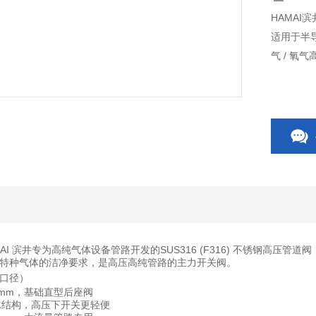
HAMAI
适用于半
气 / 氧
AMAI 滨井专为高纯气体设备管路开发的
SUS316 (F316) 不锈钢高压管道阀
特种气体的洁净要求，是高压高纯管路的主力开关阀。
口径）
 15mm，基础直型后座阀
带轴承结构，高压下开关更轻便