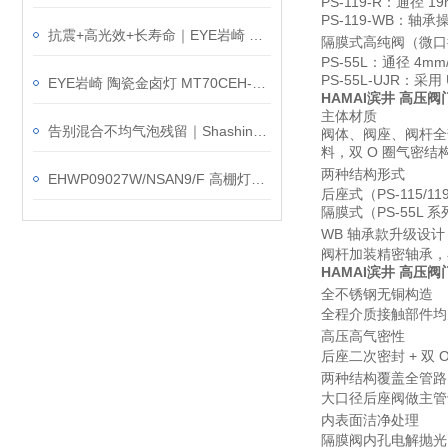
PS-119-R：通径
PS-119-WB：
抗震+高光效+长寿命｜EYE岩崎 EHCL24020M/NSAJZ2 高棚灯产品介绍
隔膜式高纯阀（微口
PS-55L：通径 4
PS-55L-UJR：采
EYE岩崎 陶瓷金卤灯 MT70CEH-L/G12 产品介绍
HAMAI滨井 高压阀
主体材质
告别混合不均气泡残留｜Shashin写真化学 SK-1100T 搅拌脱泡装置
阀体、阀座、阀杆全
料，双 O 圈气密
两种结构形式
EHWP09027W/NSAN9/F 高棚灯简介｜再不改，起重机上的灯要掉了
后座式（PS-115/11
隔膜式（PS-55L 系
WB 轴承款升级设计
阀杆加装精密轴承，在
HAMAI滨井 高压阀
全不锈钢无铜构造
全程介质接触部件均
高压高气密性
后座二次密封 + 双
两种结构覆盖全管路
大口径后座阀做主管
内表面洁净处理
隔膜阀内孔电解抛光