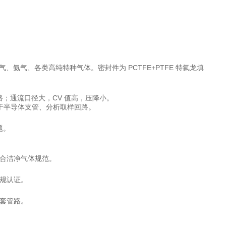
氨气、各类高纯特种气体。密封件为 PCTFE+PTFE 特氟龙填
；通流口径大，CV 值高，压降小。
于半导体支管、分析取样回路。
题。
符合洁净气体规范。
法规认证。
套管路。