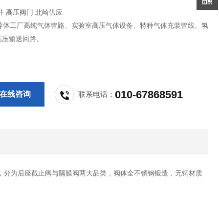
滨井 高压阀门 北崎供应
导体工厂高纯气体管路、实验室高压气体设备、特种气体充装管线、氢
气高压输送回路。
010-67868591
在线咨询
联系电话：
，分为后座截止阀与隔膜阀两大品类，阀体全不锈钢锻造，无铜材质