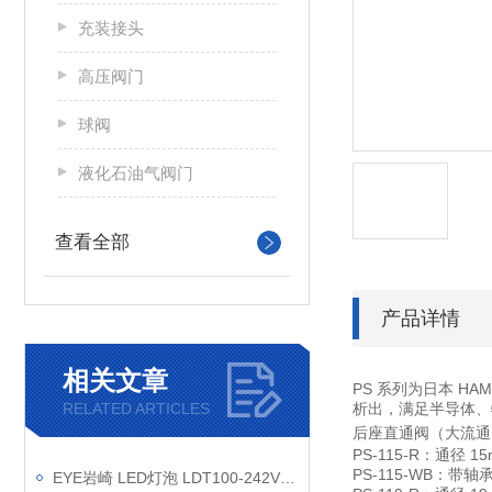
充装接头
高压阀门
球阀
液化石油气阀门
查看全部
产品详情
相关文章
PS 系列为日本 H
RELATED ARTICLES
析出，满足半导体、
后座直通阀（大流通
PS-115-R：通径
PS-115-WB：
EYE岩崎 LED灯泡 LDT100-242V69L-G-E39/21 产品介绍