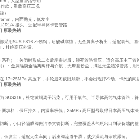
 19mm，大流量管路专用
轴承操作款，重载高压工况
径）
mm/6mm，内面抛光，低发尘
用 UJR1/4 接头，适配半导体卡套管路
门
原装热销
部采用
SUS F316 不锈钢
，耐酸碱腐蚀，无金属离子析出，适配氧气、氢气、
结构，杜绝高压外漏。
9 系列）
：关闭时形成二次后座密封后，锁死管路背压，适合高压主干管路
列）
：金属隔膜全隔离阀杆与介质，无摩擦粉尘，满足无尘洁净管路，用
 17~25MPa 高压下，手轮启闭依旧顺滑，不会出现拧不动、卡死的问
门
原装热销
为 SUS316，杜绝黄铜离子污染，可用于氧气、半导体高纯气体管路，
 O 圈填料，保压持久，内漏率极低；25MPa 高压型号取得日本高压气体
切断，小口径隔膜阀做洁净支管切断，完整覆盖从气瓶出口到设备端的整
，低发尘，适配无尘车间；后座阀流道平滑，减少涡流与杂质滞留。