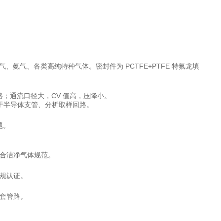
氨气、各类高纯特种气体。密封件为 PCTFE+PTFE 特氟龙填
；通流口径大，CV 值高，压降小。
于半导体支管、分析取样回路。
题。
符合洁净气体规范。
法规认证。
套管路。