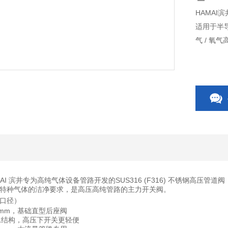
HAMAI
适用于半
气 / 氧
AMAI 滨井专为高纯气体设备管路开发的
SUS316 (F316) 不锈钢高压管道阀
特种气体的洁净要求，是高压高纯管路的主力开关阀。
口径）
 15mm，基础直型后座阀
带轴承结构，高压下开关更轻便