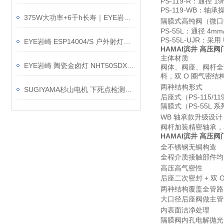
PS-119-R：通径
PS-119-WB：
375W大功率+6千h长寿｜EYE岩崎 IR220V375WRH 白炽灯泡简介
隔膜式高纯阀（微口
PS-55L：通径 4
PS-55L-UJR：采
EYE岩崎 ESP14004/S 户外射灯新品简介｜100V专用凭什么叫板220V？
HAMAI滨井 高压阀
主体材质
EYE岩崎 陶瓷金卤灯 NHT50SDX 产品介绍
阀体、阀座、阀杆全
料，双 O 圈气密
两种结构形式
SUGIYAMA杉山电机 下死点检测装置 PS-462
后座式（PS-115/11
隔膜式（PS-55L 系
WB 轴承款升级设计
阀杆加装精密轴承，在
HAMAI滨井 高压阀
全不锈钢无铜构造
全程介质接触部件均
高压高气密性
后座二次密封 + 双
两种结构覆盖全管路
大口径后座阀做主管
内表面洁净处理
隔膜阀内孔电解抛光