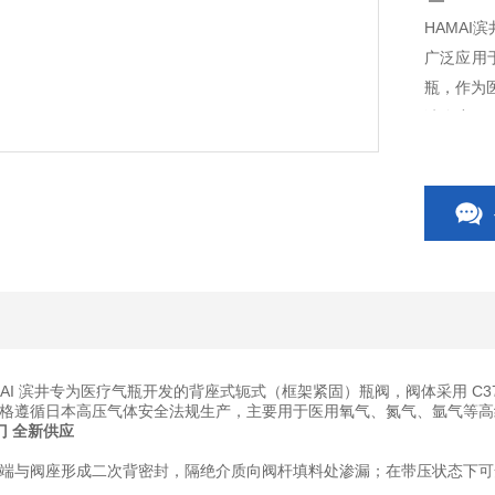
HAMAI
广泛应用
瓶，作为
洁净度。
MAI 滨井专为医疗气瓶开发的
背座式轭式（框架紧固）瓶阀
，阀体采用 C
格遵循日本高压气体安全法规生产，主要用于医用氧气、氮气、氩气等高
门 全新供应
端与阀座形成二次背密封，隔绝介质向阀杆填料处渗漏；在带压状态下可