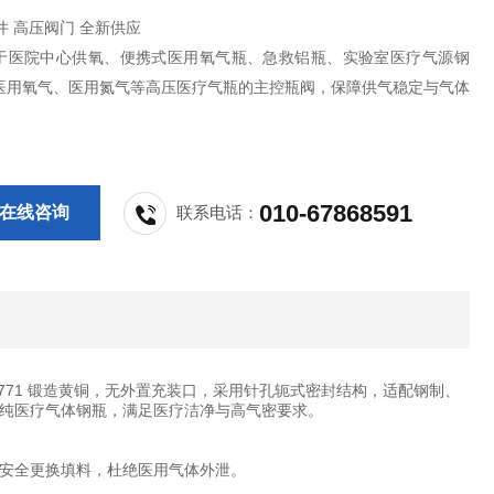
滨井 高压阀门 全新供应
于医院中心供氧、便携式医用氧气瓶、急救铝瓶、实验室医疗气源钢
医用氧气、医用氮气等高压医疗气瓶的主控瓶阀，保障供气稳定与气体
010-67868591
在线咨询
联系电话：
3771 锻造黄铜，无外置充装口，采用针孔轭式密封结构，适配钢制、
纯医疗气体钢瓶，满足医疗洁净与高气密要求。
安全更换填料，杜绝医用气体外泄。