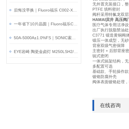
无外置充装接口，整
PTFE 填料密封
后悔没早换｜Fluoro福乐 C002-X-96-CP 吸笔用户真实反馈
阀杆采用特氟龙双层
HAMAI滨井 高压阀
一年省下10片晶圆｜Fluoro福乐C002-Y-91-CP吸笔产品介绍
医疗气体专用洁净设
出厂执行脱脂禁油处
C3771 锻造黄铜阀
50A-5000A±1.0%FS｜SONIC索尼克FEX-100防爆气体流量计
锻压一体成型，无砂
背座双级气密保障
主密封 + 后部背
EYE岩崎 陶瓷金卤灯 M250LSH2/BUS 产品介绍
轭式密闭
一体式轭架结构，无
多配置可选
基础款、手轮操作款
镀铬防腐外壳
阀体表面镀铬处理，
在线咨询