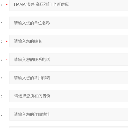
：
：
：
：
：
：
：