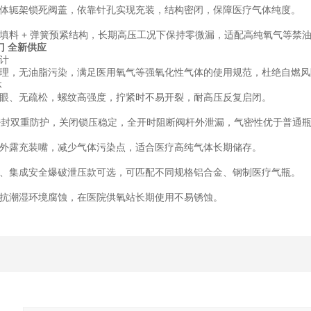
体轭架锁死阀盖，依靠针孔实现充装，结构密闭，保障医疗气体纯度。
填料 + 弹簧预紧结构，长期高压工况下保持零微漏，适配高纯氧气等禁
门 全新供应
计
理，无油脂污染，满足医用氧气等强氧化性气体的使用规范，杜绝自燃风
体
眼、无疏松，螺纹高强度，拧紧时不易开裂，耐高压反复启闭。
座密封双重防护，关闭锁压稳定，全开时阻断阀杆外泄漏，气密性优于普通
外露充装嘴，减少气体污染点，适合医疗高纯气体长期储存。
、集成安全爆破泄压款可选，可匹配不同规格铝合金、钢制医疗气瓶。
抗潮湿环境腐蚀，在医院供氧站长期使用不易锈蚀。