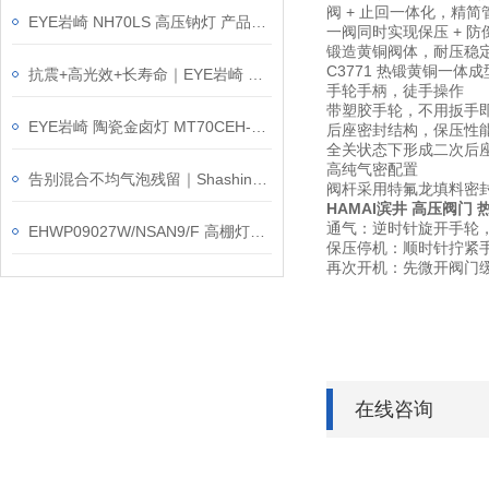
阀 + 止回一体化，精简
EYE岩崎 NH70LS 高压钠灯 产品介绍
一阀同时实现保压 + 
锻造黄铜阀体，耐压稳
C3771 热锻黄铜一
抗震+高光效+长寿命｜EYE岩崎 EHCL24020M/NSAJZ2 高棚灯产品介绍
手轮手柄，徒手操作
带塑胶手轮，不用扳手
EYE岩崎 陶瓷金卤灯 MT70CEH-L/G12 产品介绍
后座密封结构，保压性
全关状态下形成二次后
高纯气密配置
告别混合不均气泡残留｜Shashin写真化学 SK-1100T 搅拌脱泡装置
阀杆采用特氟龙填料密
HAMAI滨井 高压阀门 
通气：逆时针旋开手轮
EHWP09027W/NSAN9/F 高棚灯简介｜再不改，起重机上的灯要掉了
保压停机：顺时针拧紧
再次开机：先微开阀门
在线咨询