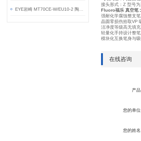
接头形式
：Z 型号
EYE岩崎 MT70CE-W/EU10-2 陶瓷金卤灯 安装规范
Fluoro福乐 真空笔
强耐化学腐蚀
整支笔
晶圆零损伤拾取
VP
洁净度等级高
无填充
轻量化手持设计
整笔
模块化互换
笔身与吸
在线咨询
产品
您的单位
您的姓名