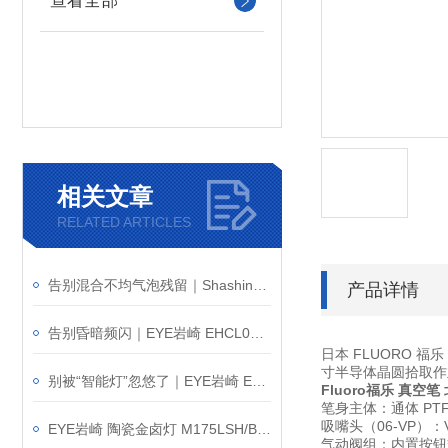
查看全部
相关文章
RELATED ARTICLES
告别混合不均气泡残留｜Shashin写真化学 SK-1100T 搅拌脱泡装置
产品详情
告别昏暗频闪｜EYE岩崎 EHCL09019W/NSAJZ9 高棚灯产品介绍
日本 FLUORO 福乐 F
寸半导体晶圆拾取作
别被“智能灯”忽悠了｜EYE岩崎 ESP14004/BK 户外射灯介绍
Fluoro福乐 真空笔
笔身主体
：通体 P
吸嘴头（06-VP）
：
EYE岩崎 陶瓷金卤灯 M175LSH/BH 产品介绍
气动阀组
：内置按钮