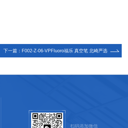
下一篇：
F002-Z-06-VPFluoro福乐 真空笔 北崎严选
扫码添加微信