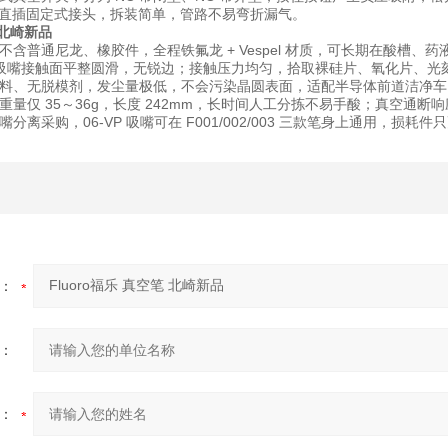
为直插固定式接头，拆装简单，管路不易弯折漏气。
 北崎新品
不含普通尼龙、橡胶件，全程铁氟龙 + Vespel 材质，可长期在酸槽
 吸嘴接触面平整圆滑，无锐边；接触压力均匀，拾取裸硅片、氧化片、光
料、无脱模剂，发尘量极低，不会污染晶圆表面，适配半导体前道洁净车
重量仅 35～36g，长度 242mm，长时间人工分拣不易手酸；真空通
嘴分离采购，06-VP 吸嘴可在 F001/002/003 三款笔身上通用，损
：
：
：