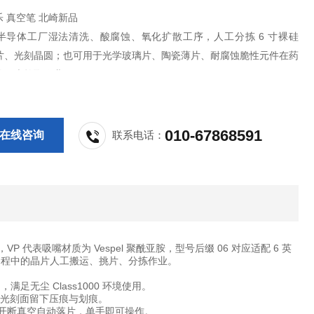
福乐 真空笔 北崎新品
半导体工厂湿法清洗、酸腐蚀、氧化扩散工序，人工分拣 6 寸裸硅
片、光刻晶圆；也可用于光学玻璃片、陶瓷薄片、耐腐蚀脆性元件在药
的无尘拾取作业。
010-67868591
在线咨询
联系电话：
，VP 代表吸嘴材质为 Vespel 聚酰亚胺，型号后缀 06 对应适配 6 英
制程中的晶片人工搬运、挑片、分拣作业。
无尘 Class1000 环境使用。
片光刻面留下压痕与划痕。
松开断真空自动落片，单手即可操作。