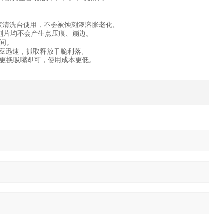
、药液清洗台使用，不会被蚀刻液溶胀老化。
刻片均不会产生点压痕、崩边。
间。
断响应迅速，抓取释放干脆利落。
耗件只更换吸嘴即可，使用成本更低。