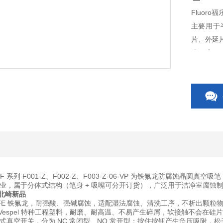
Fluoro
主要用于
片、外延
液环境下
 系列 F001-Z、F002-Z、F003-Z-06-VP 为
铁氟龙防腐蚀晶圆真空吸笔
业，属于分体式结构（笔身 + 吸嘴可分开订货），广泛用于洁净室腐蚀
 北崎新品
TFE 铁氟龙，耐强酸、强碱腐蚀，适配湿法腐蚀、清洗工序，不析出颗粒物，满足
Vespel 特种工程塑料，耐磨、耐高温、不易产生碎屑，软接触不会在硅
式真空开关，分为 NC 常闭型、NO 常开型；按住按钮产生负压吸附，