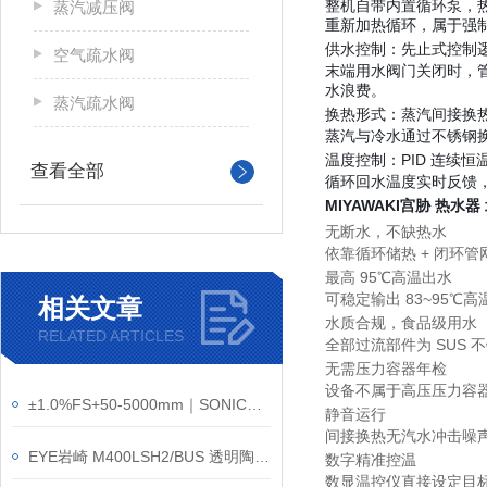
整机自带内置循环泵，
蒸汽减压阀
重新加热循环，属于
强
供水控制：先止式控制
空气疏水阀
末端用水阀门关闭时，
水浪费。
蒸汽疏水阀
换热形式：蒸汽间接换
蒸汽与冷水通过不锈钢
温度控制：PID 连续恒
查看全部
循环回水温度实时反馈
MIYAWAKI宫胁 热水器
无断水，不缺热水
依靠循环储热 + 闭环
最高 95℃高温出水
可稳定输出 83~95℃
相关文章
水质合规，食品级用水
RELATED ARTICLES
全部过流部件为 SUS
无需压力容器年检
设备不属于高压压力容
±1.0%FS+50-5000mm｜SONIC索尼克GF-2500气体流量计
静音运行
间接换热无汽水冲击噪声
EYE岩崎 M400LSH2/BUS 透明陶瓷金卤灯 保养方法
数字精准控温
数显温控仪直接设定目