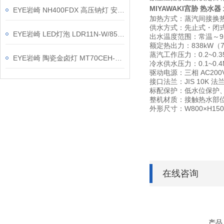
MIYAWAKI宫胁 热水器
EYE岩崎 NH400FDX 高压钠灯 安装方法
加热方式：蒸汽间接换
供水方式：先止式・闭
EYE岩崎 LED灯泡 LDR11N-W/850/PAR 产品介绍
出水温度范围：常温～9
额定热出力：838kW（720
蒸汽工作压力：0.2~0.3
EYE岩崎 陶瓷金卤灯 MT70CEH-LW/G8.5 产品介绍
冷水供水压力：0.1~0.4
驱动电源：三相 AC200
接口法兰：JIS 10K 法兰
标配保护：低水位保护
整机材质：接触热水部位
外形尺寸：W800×H1500
在线咨询
产品