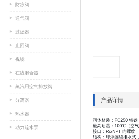
防冻阀
通气阀
过滤器
止回阀
视镜
在线混合器
蒸汽用空气排放阀
产品详情
分离器
热水器
阀体材质：FC250 
最高耐温：100℃（空
动力疏水泵
接口：Rc/NPT 内螺纹
结构：球浮连续排水式，