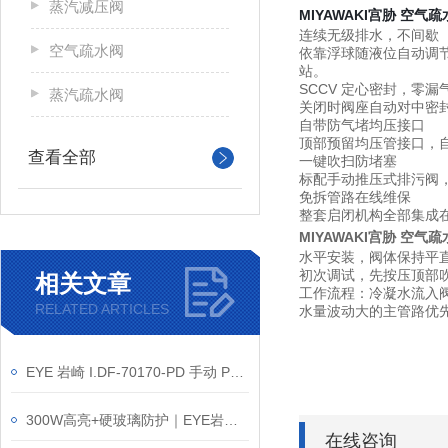
蒸汽减压阀
MIYAWAKI宫胁 空气
连续无级排水，不间歇
空气疏水阀
依靠浮球随液位自动调节
站。
SCCV 定心密封，零漏
蒸汽疏水阀
关闭时阀座自动对中密
自带防气堵均压接口
顶部预留均压管接口，自
查看全部
一键吹扫防堵塞
标配手动推压式排污阀
免拆管路在线维保
整套启闭机构全部集成
MIYAWAKI宫胁 空气
水平安装，阀体保持平
初次调试，先按压顶部
相关文章
工作流程：冷凝水流入
RELATED ARTICLES
水量波动大的主管路优先选
EYE 岩崎 I.DF-70170-PD 手动 PWM 调光器 产品介绍
300W高亮+硬玻璃防护｜EYE岩崎 BB110V300W 白炽灯泡产品介绍
在线咨询