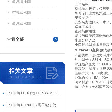
蒸汽减压阀
工作结构
整机结构极简，仅阀盖
空气疏水阀
号可专门应对蒸汽锁工
安装灵活性
无安装方位限制，水平
蒸汽疏水阀
路施工成本。
密封与耐用性
碟片与阀座精密研磨配
查看全部
排量分级齐全
小口径机型排水量最高 59
MIYAWAKI宫胁 蒸汽疏
产品类型：热动力碟片
常用型号：S31N、SC-31
常规最高压力：1.6MPa
最高使用温度：常规 22
相关文章
连接方式：Rc 内螺纹、J
RELATED ARTICLES
公称通径：15A、20A、2
阀体材质：FCD450 球
适用介质：饱和蒸汽冷
EYE岩崎 LED灯泡 LDR7W-M-E11/D 产品介绍
EYE岩崎 NH70FLS 高压钠灯 使用方法