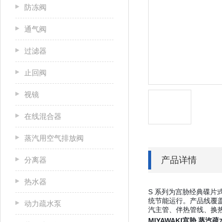
防冻阀
通气阀
过滤器
止回阀
视镜
在线混合器
蒸汽用空气排放阀
产品详情
分离器
热水器
S 系列为宫胁经典碟
统节能运行。产品线覆盖低
动力疏水泵
汽主管、伴热管线、换
MIYAWAKI宫胁 蒸汽疏