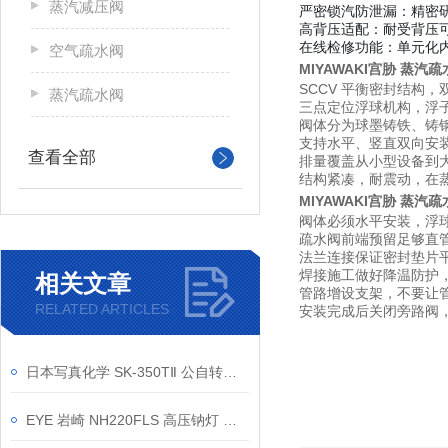
蒸汽减压阀
严密锁汽防泄漏
：精密
高背压适配
：耐受背压
在线检修功能
：单元化
空气疏水阀
MIYAWAKI宫胁 蒸汽
SCCV 平衡密封结构
，
蒸汽疏水阀
三点定位浮球机构
，浮
阀体分为球墨铸铁、铸
支持水平、竖直双向安装
查看全部
排量覆盖从小型设备到大管
结构紧凑，耐震动，在
MIYAWAKI宫胁 蒸汽
阀体必须水平安装，浮
疏水阀前端预留足够直
法兰连接保证密封垫片
焊接施工做好降温防护
相关文章
管路增设支架，不要让
RELATED ARTICLES
安装完成后关闭旁路阀
日本写真化学 SK-350TⅡ 公自转搅拌脱泡装置｜700g大容量处理
EYE 岩崎 NH220FLS 高压钠灯 使用方式