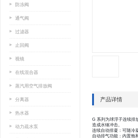
防冻阀
通气阀
过滤器
止回阀
视镜
在线混合器
蒸汽用空气排放阀
产品详情
分离器
热水器
G 系列为球浮子连续
造成水锤冲击。
动力疏水泵
连续自动排凝
：可随冷
自动排气功能
：内置饱