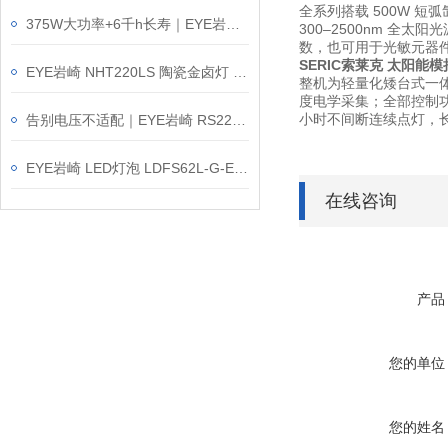
全系列搭载 500W 短
375W大功率+6千h长寿｜EYE岩崎 IR220V375WRH 白炽灯泡简介
300–2500nm 
数，也可用于光敏元器
SERIC索莱克 太阳能模
EYE岩崎 NHT220LS 陶瓷金卤灯 使用方法
整机为轻量化矮台式一
度电学采集；全部控制功
小时不间断连续点灯，
告别电压不适配｜EYE岩崎 RS220V90WH 白炽灯泡产品介绍
EYE岩崎 LED灯泡 LDFS62L-G-E39D/721 产品介绍
在线咨询
产品
您的单位
您的姓名