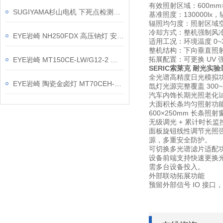
有效照射区域：600mm
SUGIYAMA杉山电机 下死点检测装置 PS-462
基准照度：130000lx，
辐照均匀度：照射区域空
冷却方式：整机强制风
EYE岩崎 NH250FDX 高压钠灯 安装方法
适用工况：环境温度 0~3
整机结构：下向垂直照
拓展配置：可更换 UV
EYE岩崎 MT150CE-LW/G12-2 陶瓷金卤灯 产品介绍
SERIC索莱克 耐光实
全光谱高精度日光模拟
EYE岩崎 陶瓷金卤灯 MT70CEH-W/G12 产品介绍
氙灯光源完整覆盖 30
汽车内饰长期光照老化
大面积长条均匀照射功
600×250mm 长
无级调光 + 累计时长监
面板旋钮线性调节光照
源，多重安全防护。
可切换多光谱滤片适配
设备前端支持快速更换
需多台设备投入。
外部联动拓展功能
预留外部信号 IO 接