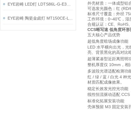
外壳材质：一体成型铝
EYE岩崎 LED灯 LDTS86L-G-E39A 产品介绍
可选发光颜色：红 (RD/620
标准尺寸覆盖：外径 75/9
EYE岩崎 陶瓷金卤灯 MT150CE-LW/G12-2 产品介绍
工作环境：0~40℃，湿度 
合规认证：CE、RoHS、
CCS晰写速 低角度环形
五大核心产品优势
超低角度暗场成像功能
LED 水平横向出光
亮、背景黑化的高对比
超薄紧凑型近距离照明
整机厚度仅 10mm，
多波段光谱适配检测功
红 / 绿 / 蓝 /
材质匹配成像效果。
稳定长效发光控光功能
线性恒流驱动适配 CCS
标准化拓展安装功能
壳体预留 M3 固定安