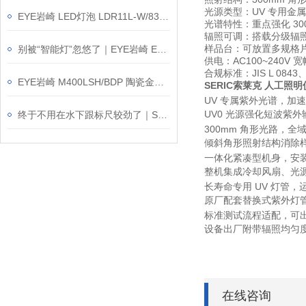
光源类型：UV 专用金
EYE岩崎 LED灯泡 LDR11L-W/830/PAR 产品介绍
光谱特性：重点强化 30
辐照可调：搭载分级辐
样品台：可放置多规格
别被“智能灯”忽悠了｜EYE岩崎 ESP14004/BK 户外射灯介绍
供电：AC100~240
合规标准：JIS L 084
EYE岩崎 M400LSH/BDP 陶瓷金卤灯 操作使用规范
SERIC索莱克 人工照明
UV 专属紫外光谱，加
UV0 光源强化短波紫
终于不用在水下跟标尺较劲了｜SONIC索尼克LGSM-2.V2
300mm 角形光路，全
倾斜角形照射结构消除
一体化紧凑型机身，安
整机集成冷却风扇、光
长寿命专用 UV 灯管，
原厂配套替换式紫外灯
标准测试流程适配，可
设备出厂附带辐照均匀
在线咨询