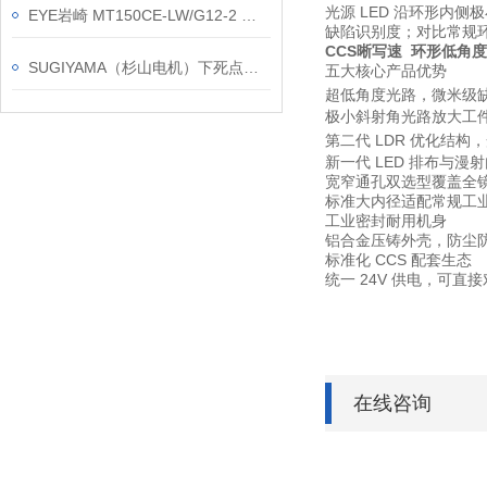
光源 LED 沿环形内
EYE岩崎 MT150CE-LW/G12-2 陶瓷金卤灯 产品介绍
缺陷识别度；对比常规环
CCS晰写速 环形低角度
SUGIYAMA（杉山电机）下死点检测装置的主要用户企业
五大核心产品优势
超低角度光路，微米级
极小斜射角光路放大工件
第二代 LDR 优化结构
新一代 LED 排布与
宽窄通孔双选型覆盖全
标准大内径适配常规工业
工业密封耐用机身
铝合金压铸外壳，防尘
标准化 CCS 配套生态
统一 24V 供电，可
在线咨询