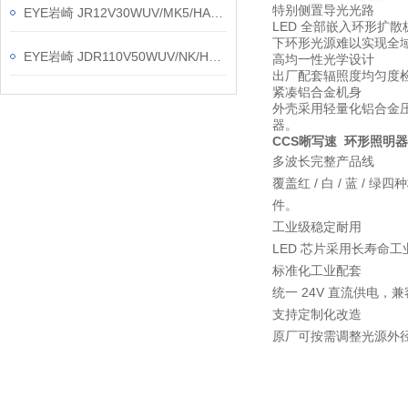
特别侧置导光光路
EYE岩崎 JR12V30WUV/MK5/HA3 冷光卤素灯 使用方法
LED 全部嵌入环形
下环形光源难以实现全
EYE岩崎 JDR110V50WUV/NK/H2/E11 卤素灯 保养方法
高均一性光学设计
出厂配套辐照度均匀度
紧凑铝合金机身
外壳采用轻量化铝合金压
器。
CCS晰写速 环形照明器 
多波长完整产品线
覆盖红 / 白 / 蓝
件。
工业级稳定耐用
LED 芯片采用长寿命
标准化工业配套
统一 24V 直流供电，
支持定制化改造
原厂可按需调整光源外