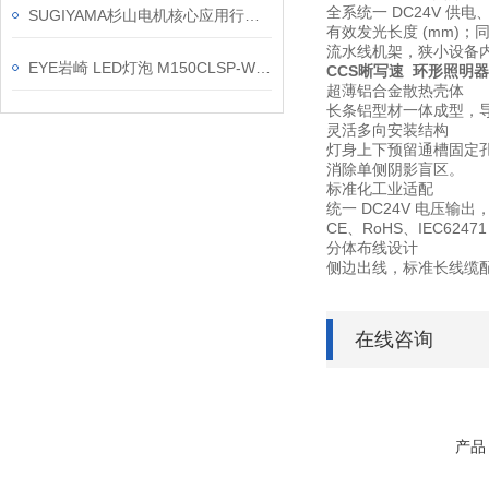
全系统一 DC24V 供电、标准
SUGIYAMA杉山电机核心应用行业领域
有效发光长度 (mm)；
流水线机架，狭小设备
EYE岩崎 LED灯泡 M150CLSP-W/BUD 产品介绍
CCS晰写速 环形照明器
超薄铝合金散热壳体
长条铝型材一体成型，导
灵活多向安装结构
灯身上下预留通槽固定孔，
消除单侧阴影盲区。
标准化工业适配
统一 DC24V 电压输
CE、RoHS、IEC6
分体布线设计
侧边出线，标准长线缆
在线咨询
产品