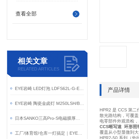
查看全部
相关文章
RELATED ARTICLES
EYE岩崎 LED灯泡 LDFS62L-G-E39D 产品介绍
产品详情
EYE岩崎 陶瓷金卤灯 M250LSH/BDP 产品介绍
HPR2 是 CCS
散光路结构，可覆盖
日本SANKO三高Pro-S电磁膜厚计｜0-5mm宽量程现场测厚
电零部件外观质检，
CCS晰写速 环形照
覆盖从小型显微到大件
工厂/体育馆/仓库一灯搞定｜EYE岩崎 EHCL24019M/NSAJZ2 高棚灯产品介绍
HPR2-50 系列
（外径