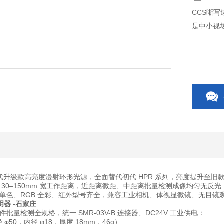
是中小视
 第二代升级款高亮度漫射环形光源，全面替代初代 HPR 系列，亮度提升至旧款 
 30–150mm 宽工作距离，近距离微距、中距离批量检测成像均匀无反
单色、RGB 全彩、红外型号齐全，兼容工业相机、体视显微镜、无目镜
明器 -石家庄
批量检测全规格，统一 SMR-03V-B 连接器、DC24V 工业供电：
 φ50，内径 φ18，厚度 18mm，46g）