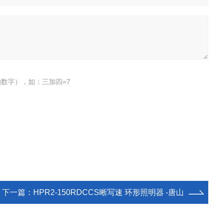
数字），如：三加四=7
下一篇：
HPR2-150RDCCS晰写速 环形照明器 -唐山