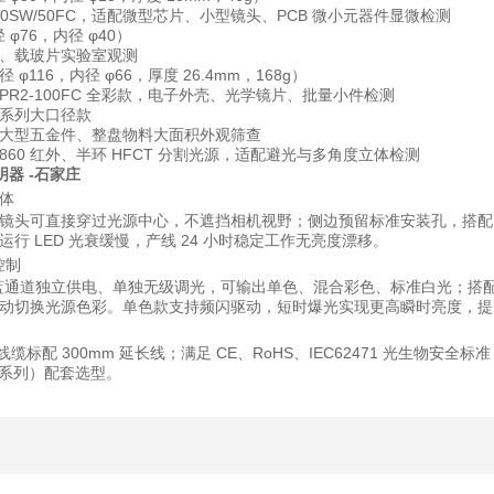
0BL/50SW/50FC，适配微型芯片、小型镜头、PCB 微小元器件显微检测
 φ76，内径 φ40）
、载玻片实验室观测
径 φ116，内径 φ66，厚度 26.4mm，168g）
PR2-100FC 全彩款，电子外壳、光学镜片、批量小件检测
0 系列
大口径款
大型五金件、整盘物料大面积外观筛查
R860 红外、半环 HFCT 分割光源，适配避光与多角度立体检测
明器 -石家庄
体
镜头可直接穿过光源中心，不遮挡相机视野；侧边预留标准安装孔，搭配 CC
行 LED 光衰缓慢，产线 24 小时稳定工作无亮度漂移。
控制
绿 / 蓝通道独立供电、单独无级调光，可输出单色、混合彩色、标准白光；
动切换光源色彩。单色款支持频闪驱动，短时爆光实现更高瞬时亮度，提
电，线缆标配 300mm 延长线；满足 CE、RoHS、IEC62471 光
N 系列）配套选型。