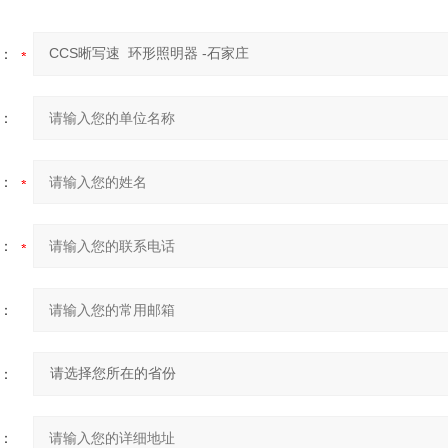
：
：
：
：
：
：
：