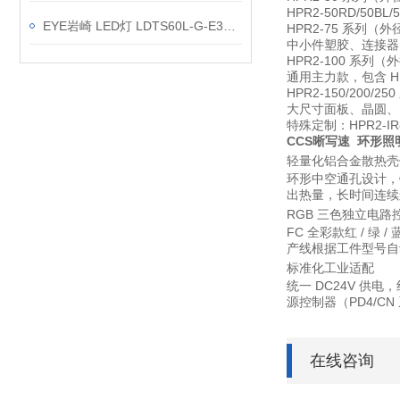
HPR2-50RD/5
EYE岩崎 LED灯 LDTS60L-G-E39/721A 产品介绍
HPR2-75 系列
（外径
中小件塑胶、连接器
HPR2-100 系列
（外
通用主力款，包含 H
HPR2-150/200/25
大尺寸面板、晶圆、
特殊定制：HPR2-I
CCS晰写速 环形照
轻量化铝合金散热壳
环形中空通孔设计，
出热量，长时间连续运
RGB 三色独立电路
FC 全彩款红 / 
产线根据工件型号自
标准化工业适配
统一 DC24V 供
源控制器（PD4/C
在线咨询