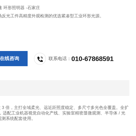
CCS晰写速 环形照明器 -石家庄
场反光工件高精度外观检测的优选紧凑型工业环形光源。
010-67868591
在线咨询
联系电话：
3 倍，
主打
全域柔光、远近距照度稳定、多尺寸多光色全覆盖
。全扩
光，适配工业机器视觉自动化产线、实验室精密显微观测、半导体 / 光
观测系统配套使用。