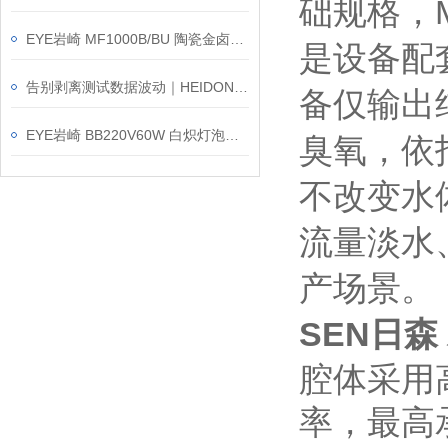
础规格，M
EYE岩崎 MF1000B/BU 陶瓷金卤灯 使用方法
是设备配套
告别剥离测试数据波动｜HEIDON新东科学 TYPE:17 剥离强度试验机
备仅输出纯
EYE岩崎 BB220V60W 白炽灯泡简介｜重温日系暖光经典
臭氧，依
不改变水
流量淡水
产场景。
SEN日森
腔体采用
率，最高承