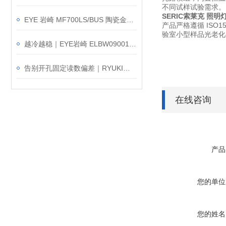
不同试样试验需求。
SERIC索莱克 照明
EYE 岩崎 MF700LS/BUS 陶瓷金卤灯 产品介绍
产品严格遵循 IS
验室小型样品光老化
越冷越稳｜EYE岩崎 ELBW09001C/NSAN9/BK 多用途LED灯反常识解密
告别开孔固定读数偏差｜RYUKI东京流机 FLO-L65 面积式流量计 介绍
在线咨询
产品
您的单位
您的姓名