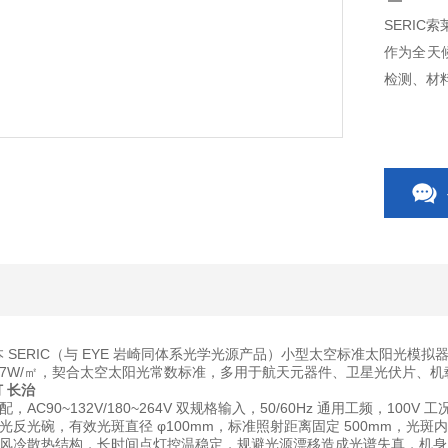
SERIC
作为全天候
检测、材
 为日本 SERIC（与 EYE 岩崎同体系光学光源产品）小型太空标准太阳光模
367W/㎡，契合太空太阳光常数标准，多用于航天元器件、卫星光伏片、
灯 长治
C90~132V/180~264V 双规格输入，50/60Hz 通用工频，100V 
光反光碗，有效光斑直径 φ100mm，标准照射距离固定 500mm，
风冷散热结构，长时间点灯控温稳定，规避光源漂移造成光谱失真，机身