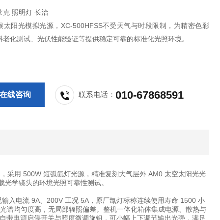
索莱克 照明灯 长治
太阳光模拟光源，XC-500HFSS不受天气与时段限制，为精密色彩
料老化测试、光伏性能验证等提供稳定可靠的标准化光照环境。
010-67868591
在线咨询
联系电话：
拟器，采用 500W 短弧氙灯光源，精准复刻大气层外 AM0 太空太阳光光
机载光学镜头的环境光照可靠性测试。
工况输入电流 9A、200V 工况 5A，原厂氙灯标称连续使用寿命 1500 小
光斑内光谱均匀度高，无局部辐照偏差。整机一体化箱体集成电源、散热与
自带电源启停开关与照度微调旋钮，可小幅上下调节输出光强，满足