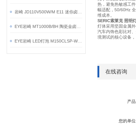
热，避免热敏感工件受热
幅适配，50/60Hz
岩崎 JD110V500W/M E11 迷你卤素灯 仪器检测光源 高亮度长寿命 简介
维成本。
SERIC索莱克 照明
灯体采用坚固金属外
EYE岩崎 MT1000B/BH 陶瓷金卤灯 产品介绍
汽车内饰色彩比对、
境测试的核心设备，
EYE岩崎 LED灯泡 M150CLSP-W/BUD 产品介绍
在线咨询
产品
您的单位