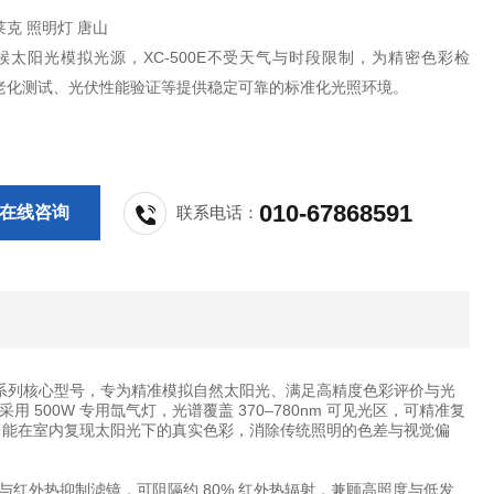
索莱克 照明灯 唐山
候太阳光模拟光源，XC-500E不受天气与时段限制，为精密色彩检
老化测试、光伏性能验证等提供稳定可靠的标准化光照环境。
010-67868591
在线咨询
联系电话：
 500W 系列核心型号，专为精准模拟自然太阳光、满足高精度色彩评价与光
00W 专用氙气灯，光谱覆盖 370–780nm 可见光区，可精准复
00K，能在室内复现太阳光下的真实色彩，消除传统照明的色差与视觉偏
割与红外热抑制滤镜，可阻隔约 80% 红外热辐射，兼顾高照度与低发